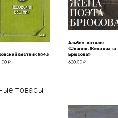
Альбом-каталог
В корзину
«Jeanne. Жена поэта
ховский вестник №43
Брюсова»
В корзину
5,00
₽
620,00
₽
ные товары