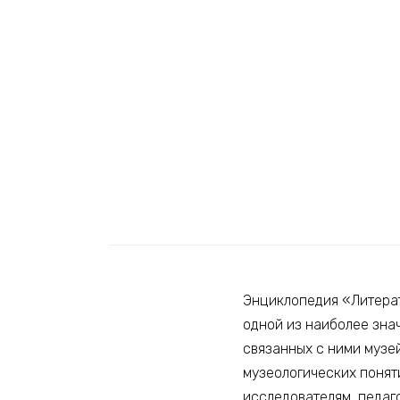
Энциклопедия «Литерат
одной из наиболее знач
связанных с ними музей
музеологических понят
исследователям, педаг