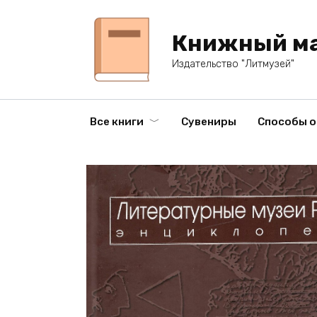
Перейти
к
Книжный ма
содержанию
Издательство "Литмузей"
Все книги
Сувениры
Способы 