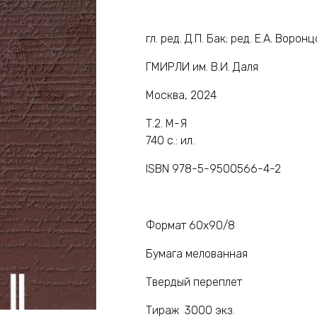
гл. ред. Д.П. Бак; ред. Е.А. Ворон
ГМИРЛИ им. В.И. Даля
Москва, 2024
Т.2. М-Я
740 с.: ил.
ISBN 978-5-9500566-4-2
Формат 60х90/8
Бумага мелованная
Твердый переплет
Тираж 3000 экз.