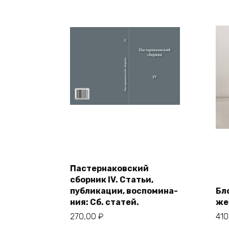
В корзину
Пастернаковский
сборник IV. Статьи,
публикации, воспомина-
Бл
ния: Сб. статей.
же
270,00
₽
41