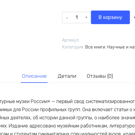
Количество
В корзину
товара
Литературные
музеи
Артикул:
России:
Категория:
Все книги
,
Научные и н
энциклопедия:
в
2
т.
Описание
Детали
Отзывы (0)
Т.2
урные музеи России» — первый свод систематизированного
имых для России профильных групп. Она включает статьи о 
ных деятелях, об истории данной группы, о наиболее значи
иях. Издание адресовано музейным работникам, литературо
огам и студентам гуманитарных специальностей вузов, кра