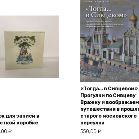
«Тогда… в Сивцевом»
Прогулки по Сивцеву
В корзину
В корзину
Вражку и воображае
путешествия в прошл
ок для записи в
старого московского
сткой коробке
переулка
0,00
₽
550,00
₽