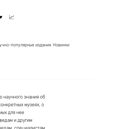
аучно-популярные издания
,
Новинки
 научного знания об
конкретных музеях, о
мых для нее
ведам и другим
еведам, специалистам