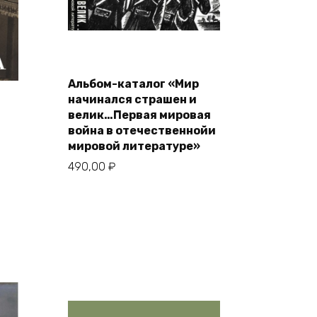
В корзину
Альбом-каталог «Мир
начинался страшен и
велик…Первая мировая
война в отечественнойи
мировой литературе»
490,00
₽