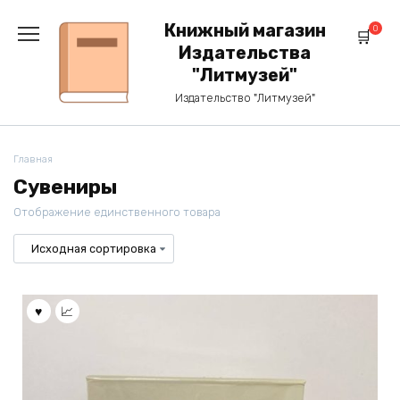
Перейти
к
Книжный магазин
0
содержанию
Издательства
"Литмузей"
Издательство "Литмузей"
Главная
Сувениры
Отображение единственного товара