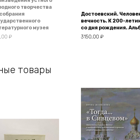
оизведения устного
родного творчества
 собрания
Достоевский. Челове
В корзину
сударственного
вечность. К 200-лети
тературного музея
со дня рождения. Аль
0,00
₽
3150,00
₽
ные товары