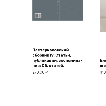
В корзину
Пастернаковский
сборник IV. Статьи,
публикации, воспомина-
Бл
ния: Сб. статей.
же
270,00
₽
41