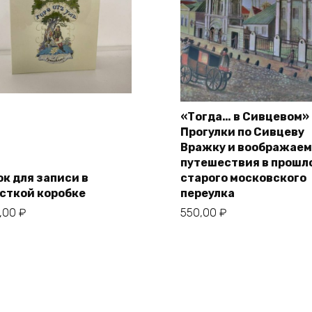
«Тогда… в Сивцевом»
Прогулки по Сивцеву
В корзину
В корзину
Вражку и воображае
путешествия в прошл
ок для записи в
старого московского
сткой коробке
переулка
0,00
₽
550,00
₽