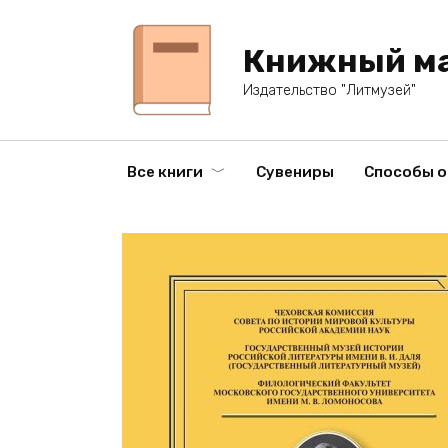
Перейти
к
Книжный ма
содержанию
Издательство "Литмузей"
Все книги
Сувениры
Способы 