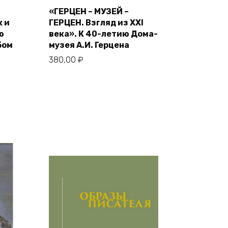
В корзину
«ГЕРЦЕН – МУЗЕЙ –
к и
ГЕРЦЕН. Взгляд из XXI
ю
века». К 40-летию Дома-
бом
музея А.И. Герцена
380,00
₽