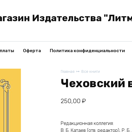
газин Издательства "Лит
оплаты
Оферта
Политика конфиденциальности
Главная
Все книги
Чеховский 
250,00
₽
Редакционная коллегия:
В. Б. Катаев (отв. редактор), Р. Б