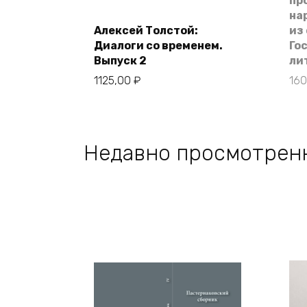
пр
на
Алексей Толстой:
из
В корзину
Диалоги со временем.
Го
Выпуск 2
ли
1125,00
₽
16
Недавно просмотрен