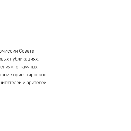
омиссии Совета
овых публикациях,
дениям, о научных
здание ориентировано
 читателей и зрителей