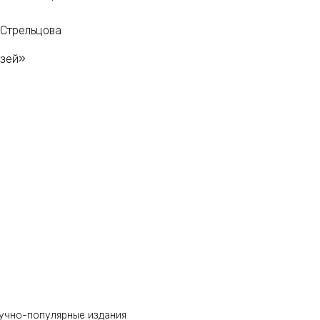
И. Стрельцова
узей»
аучно-популярные издания