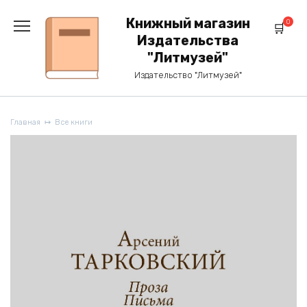
Перейти
к
Книжный магазин
0
содержанию
Издательства
"Литмузей"
Издательство "Литмузей"
Главная
Все книги